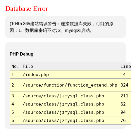
Database Error
(1040) 365建站错误警告：连接数据库失败，可能的原
因：1、数据库密码不对; 2、mysql未启动。
PHP Debug
No.
File
Line
1
/index.php
14
2
/source/function/function_extend.php
324
3
/source/class/jzmysql.class.php
211
4
/source/class/jzmysql.class.php
62
5
/source/class/jzmysql.class.php
94
6
/source/class/jzmysql.class.php
76