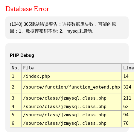
Database Error
(1040) 365建站错误警告：连接数据库失败，可能的原
因：1、数据库密码不对; 2、mysql未启动。
PHP Debug
No.
File
Line
1
/index.php
14
2
/source/function/function_extend.php
324
3
/source/class/jzmysql.class.php
211
4
/source/class/jzmysql.class.php
62
5
/source/class/jzmysql.class.php
94
6
/source/class/jzmysql.class.php
76