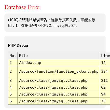
Database Error
(1040) 365建站错误警告：连接数据库失败，可能的原
因：1、数据库密码不对; 2、mysql未启动。
PHP Debug
No.
File
Line
1
/index.php
14
2
/source/function/function_extend.php
324
3
/source/class/jzmysql.class.php
211
4
/source/class/jzmysql.class.php
62
5
/source/class/jzmysql.class.php
94
6
/source/class/jzmysql.class.php
76