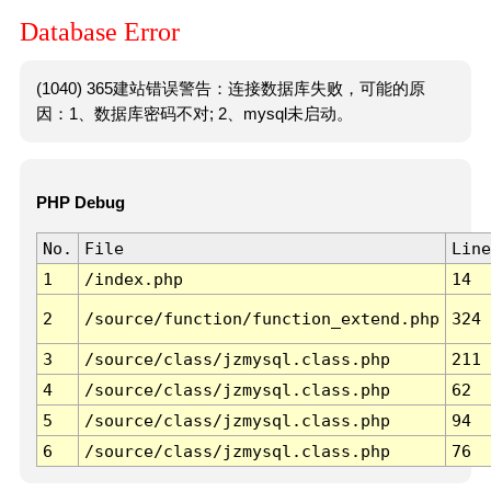
Database Error
(1040) 365建站错误警告：连接数据库失败，可能的原
因：1、数据库密码不对; 2、mysql未启动。
PHP Debug
No.
File
Line
1
/index.php
14
2
/source/function/function_extend.php
324
3
/source/class/jzmysql.class.php
211
4
/source/class/jzmysql.class.php
62
5
/source/class/jzmysql.class.php
94
6
/source/class/jzmysql.class.php
76