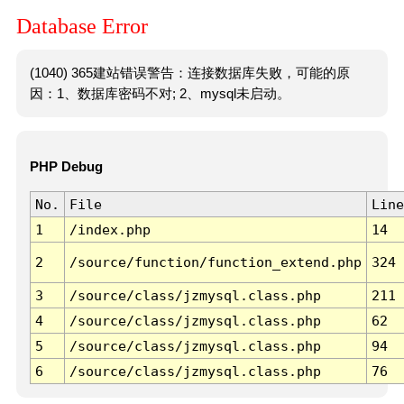
Database Error
(1040) 365建站错误警告：连接数据库失败，可能的原
因：1、数据库密码不对; 2、mysql未启动。
PHP Debug
No.
File
Line
1
/index.php
14
2
/source/function/function_extend.php
324
3
/source/class/jzmysql.class.php
211
4
/source/class/jzmysql.class.php
62
5
/source/class/jzmysql.class.php
94
6
/source/class/jzmysql.class.php
76