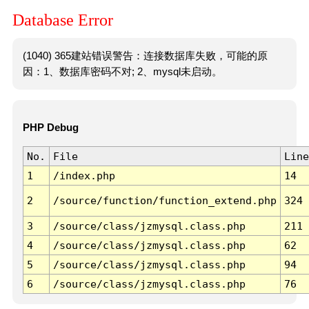
Database Error
(1040) 365建站错误警告：连接数据库失败，可能的原
因：1、数据库密码不对; 2、mysql未启动。
PHP Debug
No.
File
Line
1
/index.php
14
2
/source/function/function_extend.php
324
3
/source/class/jzmysql.class.php
211
4
/source/class/jzmysql.class.php
62
5
/source/class/jzmysql.class.php
94
6
/source/class/jzmysql.class.php
76