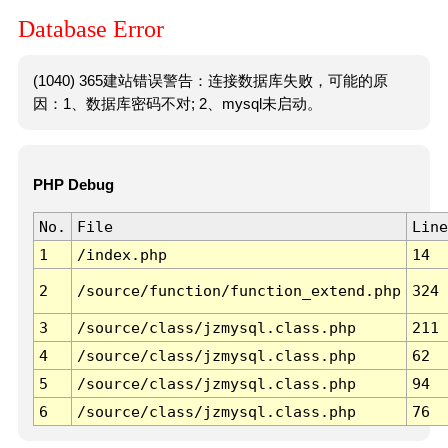
Database Error
(1040) 365建站错误警告：连接数据库失败，可能的原
因：1、数据库密码不对; 2、mysql未启动。
PHP Debug
No.
File
Line
1
/index.php
14
2
/source/function/function_extend.php
324
3
/source/class/jzmysql.class.php
211
4
/source/class/jzmysql.class.php
62
5
/source/class/jzmysql.class.php
94
6
/source/class/jzmysql.class.php
76