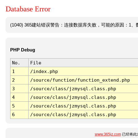
Database Error
(1040) 365建站错误警告：连接数据库失败，可能的原因：1、数
PHP Debug
No.
File
1
/index.php
2
/source/function/function_extend.php
3
/source/class/jzmysql.class.php
4
/source/class/jzmysql.class.php
5
/source/class/jzmysql.class.php
6
/source/class/jzmysql.class.php
www.365jz.com
已经将此