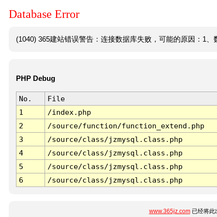
Database Error
(1040) 365建站错误警告：连接数据库失败，可能的原因：1、数
PHP Debug
No.
File
1
/index.php
2
/source/function/function_extend.php
3
/source/class/jzmysql.class.php
4
/source/class/jzmysql.class.php
5
/source/class/jzmysql.class.php
6
/source/class/jzmysql.class.php
www.365jz.com
已经将此