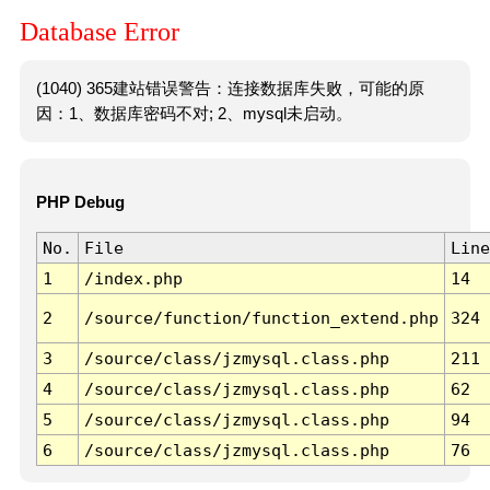
Database Error
(1040) 365建站错误警告：连接数据库失败，可能的原
因：1、数据库密码不对; 2、mysql未启动。
PHP Debug
No.
File
Line
1
/index.php
14
2
/source/function/function_extend.php
324
3
/source/class/jzmysql.class.php
211
4
/source/class/jzmysql.class.php
62
5
/source/class/jzmysql.class.php
94
6
/source/class/jzmysql.class.php
76