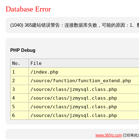
Database Error
(1040) 365建站错误警告：连接数据库失败，可能的原因：1、数
PHP Debug
No.
File
1
/index.php
2
/source/function/function_extend.php
3
/source/class/jzmysql.class.php
4
/source/class/jzmysql.class.php
5
/source/class/jzmysql.class.php
6
/source/class/jzmysql.class.php
www.365jz.com
已经将此