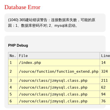
Database Error
(1040) 365建站错误警告：连接数据库失败，可能的原
因：1、数据库密码不对; 2、mysql未启动。
PHP Debug
No.
File
Line
1
/index.php
14
2
/source/function/function_extend.php
324
3
/source/class/jzmysql.class.php
211
4
/source/class/jzmysql.class.php
62
5
/source/class/jzmysql.class.php
94
6
/source/class/jzmysql.class.php
76