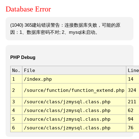
Database Error
(1040) 365建站错误警告：连接数据库失败，可能的原
因：1、数据库密码不对; 2、mysql未启动。
PHP Debug
No.
File
Line
1
/index.php
14
2
/source/function/function_extend.php
324
3
/source/class/jzmysql.class.php
211
4
/source/class/jzmysql.class.php
62
5
/source/class/jzmysql.class.php
94
6
/source/class/jzmysql.class.php
76